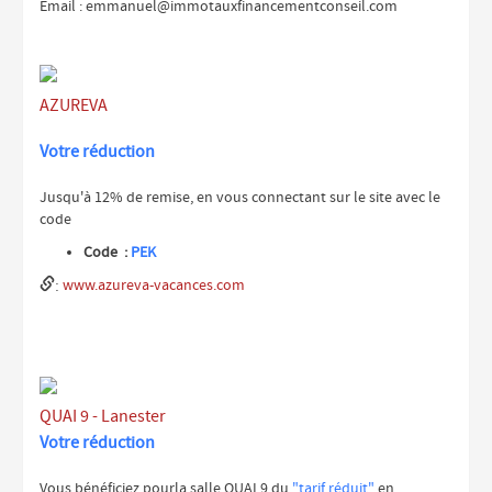
Email : emmanuel@immotauxfinancementconseil.com
AZUREVA
Votre réduction
Jusqu'à 12% de remise, en vous connectant sur le site avec le
code
Code :
PEK
:
www.azureva-vacances.com
QUAI 9 - Lanester
Votre réduction
Vous bénéficiez
pourla salle QUAI 9 du
"tarif réduit"
en