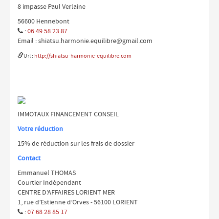
8 impasse Paul Verlaine
56600 Hennebont
:
06.49.58.23.87

Email :
shiatsu.harmonie.equilibre@gmail.com

Url :
http://shiatsu-harmonie-equilibre.com
IMMOTAUX FINANCEMENT CONSEIL
Votre réduction
15% de réduction sur les frais de dossier
Contact
Emmanuel THOMAS
Courtier Indépendant
CENTRE D’AFFAIRES LORIENT MER
1, rue d’Estienne d’Orves - 56100 LORIENT
:
07 68 28 85 17
