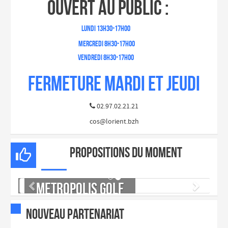
ouvert au public :
LUNDI 13h30-17h00
MERCREDI 8h30-17h00
VENDREDI 8h30-17h00
FERMETURE MARDI ET JEUDI
02.97.02.21.21

cos@lorient.bzh
propositions du moment
METROPOLIS GOLF
NOUVEAU PARTENARIAT
En savoir plus