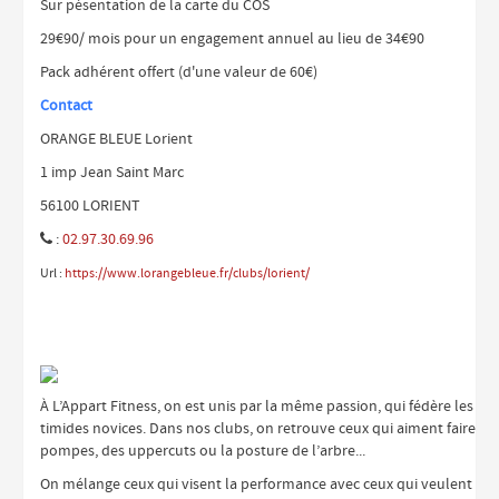
Sur pésentation de la carte du COS
29€90/ mois pour un engagement annuel au lieu de 34€90
Pack adhérent offert (d'une valeur de 60€)
Contact
ORANGE BLEUE Lorient
1 imp Jean Saint Marc
56100 LORIENT
:
02.97.30.69.96

Url :
https://www.lorangebleue.fr/clubs/lorient/
À L’Appart Fitness, on est unis par la même passion, qui fédère les am
timides novices. Dans nos clubs, on retrouve ceux qui aiment faire mon
pompes, des uppercuts ou la posture de l’arbre...
On mélange ceux qui visent la performance avec ceux qui veulent prés